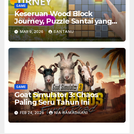
GAME
Keseruan Wood Block
Journey, Puzzle Santai yang
Bikin Ketagihan
MAR 9, 2026
SANTANU
GAME
Goat Simulator 3: Chaos
Paling Seru Tahun Ini
FEB 24, 2026
NIA RAMADHANI