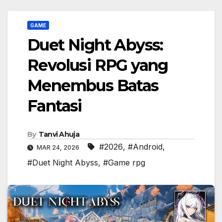
GAME
Duet Night Abyss:
Revolusi RPG yang
Menembus Batas
Fantasi
By
Tanvi Ahuja
#2026
,
#Android
,
MAR 24, 2026
#Duet Night Abyss
,
#Game rpg