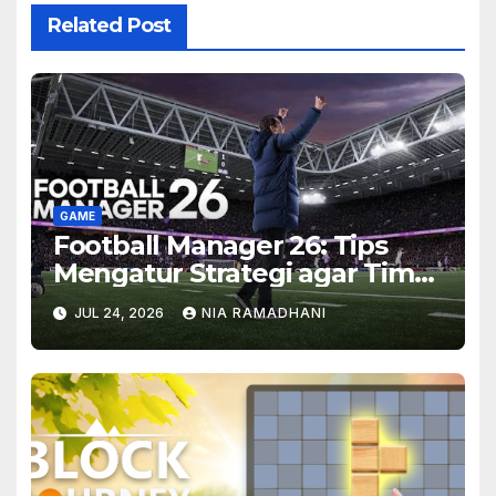
Related Post
GAME
Football Manager 26: Tips
Mengatur Strategi agar Tim
Makin Solid
JUL 24, 2026
NIA RAMADHANI