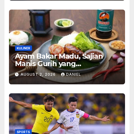
KULINER
Ayam Bakar Madu, Sajian
Manis Gurih yang
Menghangatkan Suasana
AUGUST 2, 2026
DANIEL
Makan
SPORTS