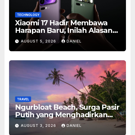
TECHNOLOGY
Xiaomi 17 Hadir Membawa
Harapan Baru, Inilah Alasan
Banyak Orang Menantikan
AUGUST 5, 2026
DANIEL
Ponsel Flagship Ini
TRAVEL
Ngurbloat Beach, Surga Pasir
Putih yang Menghadirkan
Ketenangan dan Pesona
AUGUST 3, 2026
DANIEL
Alam Tak Terlupakan