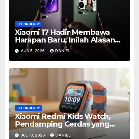
TECHNOLOGY
Xiaomi 17 Hadir Membawa
Harapan Baru, Inilah Alasan
Banyak Orang Menantikan
AUG 5, 2026
DANIEL
Ponsel Flagship Ini
TECHNOLOGY
Xiaomi Redmi Kids Watch,
Pendamping Cerdas yang
Membantu Orang Tua
JUL 18, 2026
DANIEL