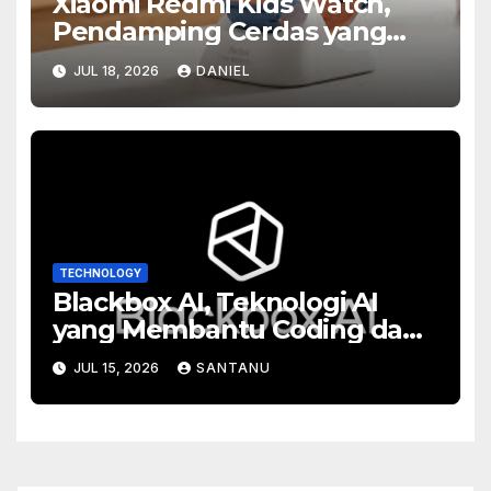
Xiaomi Redmi Kids Watch,
Pendamping Cerdas yang
Membantu Orang Tua
JUL 18, 2026
DANIEL
Menjaga Anak dengan Lebih
Tenang
TECHNOLOGY
Blackbox AI, Teknologi AI
yang Membantu Coding dan
Produktivitas
JUL 15, 2026
SANTANU