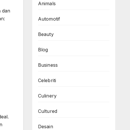
Animals
h dan
an:
Automotif
Beauty
Blog
Business
Celebriti
Culinery
Cultured
eal.
an
Desain