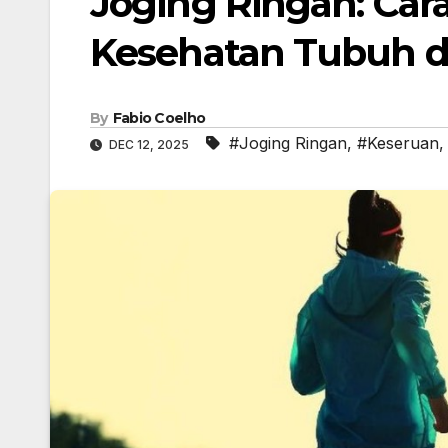
Joging Ringan: Car
Kesehatan Tubuh d
By
Fabio Coelho
#Joging Ringan
,
#Keseruan
DEC 12, 2025