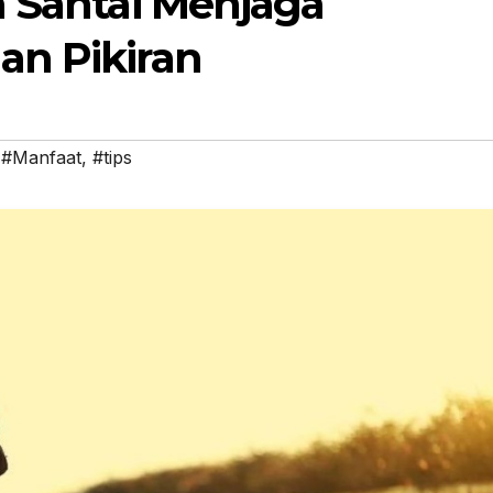
a Santai Menjaga
an Pikiran
,
#Manfaat
,
#tips