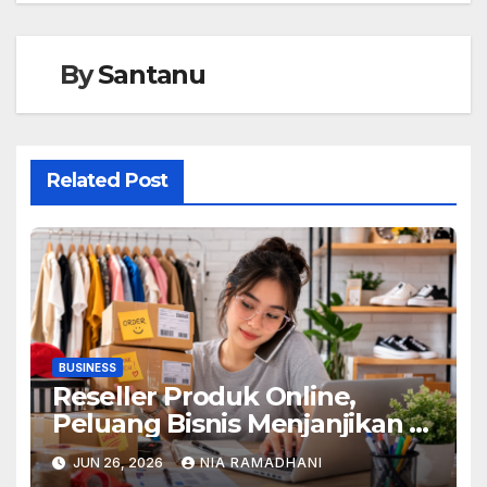
By
Santanu
Related Post
BUSINESS
Reseller Produk Online,
Peluang Bisnis Menjanjikan di
Era Digital
JUN 26, 2026
NIA RAMADHANI