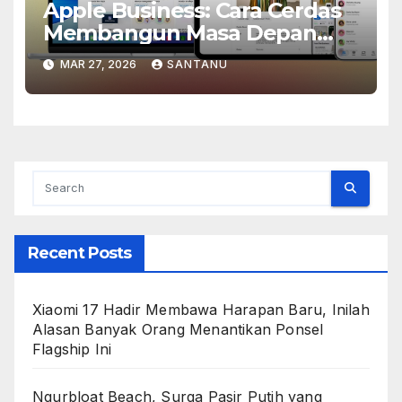
Apple Business: Cara Cerdas
Membangun Masa Depan
Bisnis yang Lebih Modern dan
MAR 27, 2026
SANTANU
Efisien
Recent Posts
Xiaomi 17 Hadir Membawa Harapan Baru, Inilah
Alasan Banyak Orang Menantikan Ponsel
Flagship Ini
Ngurbloat Beach, Surga Pasir Putih yang