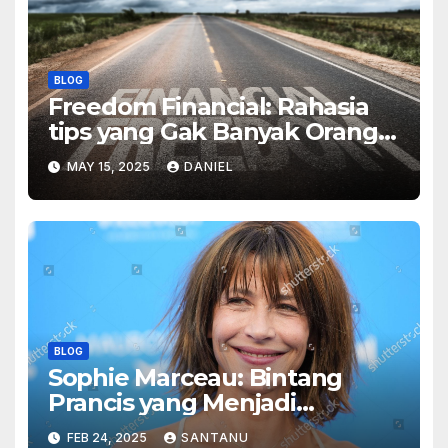
BLOG
Freedom Financial: Rahasia
tips yang Gak Banyak Orang
Tahu
MAY 15, 2025
DANIEL
BLOG
Sophie Marceau: Bintang
Prancis yang Menjadi
Legenda di Layar Lebar
FEB 24, 2025
SANTANU