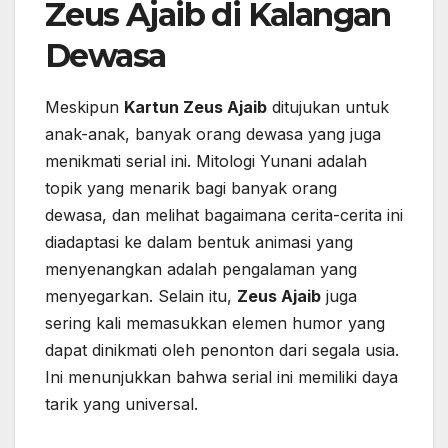
Zeus Ajaib di Kalangan
Dewasa
Meskipun
Kartun Zeus Ajaib
ditujukan untuk
anak-anak, banyak orang dewasa yang juga
menikmati serial ini. Mitologi Yunani adalah
topik yang menarik bagi banyak orang
dewasa, dan melihat bagaimana cerita-cerita ini
diadaptasi ke dalam bentuk animasi yang
menyenangkan adalah pengalaman yang
menyegarkan. Selain itu,
Zeus Ajaib
juga
sering kali memasukkan elemen humor yang
dapat dinikmati oleh penonton dari segala usia.
Ini menunjukkan bahwa serial ini memiliki daya
tarik yang universal.