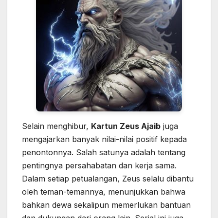
Selain menghibur,
Kartun Zeus Ajaib
juga
mengajarkan banyak nilai-nilai positif kepada
penontonnya. Salah satunya adalah tentang
pentingnya persahabatan dan kerja sama.
Dalam setiap petualangan, Zeus selalu dibantu
oleh teman-temannya, menunjukkan bahwa
bahkan dewa sekalipun memerlukan bantuan