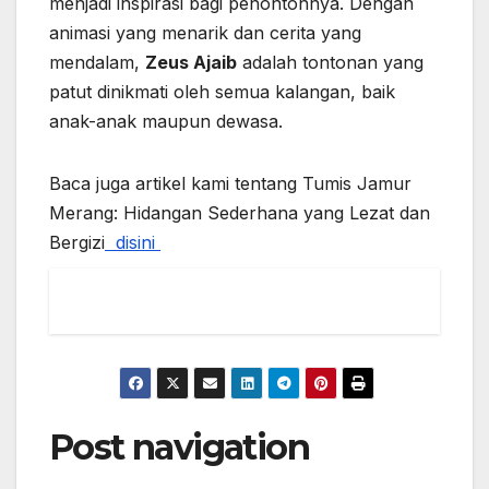
menjadi inspirasi bagi penontonnya. Dengan
animasi yang menarik dan cerita yang
mendalam,
Zeus Ajaib
adalah tontonan yang
patut dinikmati oleh semua kalangan, baik
anak-anak maupun dewasa.
Baca juga artikel kami tentang Tumis Jamur
Merang: Hidangan Sederhana yang Lezat dan
Bergizi
disini
Post navigation