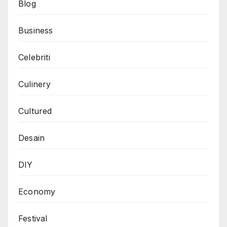
Blog
Business
Celebriti
Culinery
Cultured
Desain
DIY
Economy
Festival