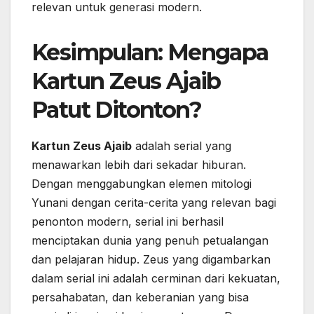
relevan untuk generasi modern.
Kesimpulan: Mengapa
Kartun Zeus Ajaib
Patut Ditonton?
Kartun Zeus Ajaib
adalah serial yang
menawarkan lebih dari sekadar hiburan.
Dengan menggabungkan elemen mitologi
Yunani dengan cerita-cerita yang relevan bagi
penonton modern, serial ini berhasil
menciptakan dunia yang penuh petualangan
dan pelajaran hidup. Zeus yang digambarkan
dalam serial ini adalah cerminan dari kekuatan,
persahabatan, dan keberanian yang bisa