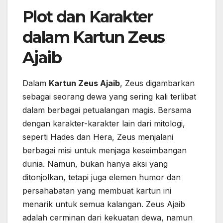
Plot dan Karakter
dalam Kartun Zeus
Ajaib
Dalam
Kartun Zeus Ajaib
, Zeus digambarkan
sebagai seorang dewa yang sering kali terlibat
dalam berbagai petualangan magis. Bersama
dengan karakter-karakter lain dari mitologi,
seperti Hades dan Hera, Zeus menjalani
berbagai misi untuk menjaga keseimbangan
dunia. Namun, bukan hanya aksi yang
ditonjolkan, tetapi juga elemen humor dan
persahabatan yang membuat kartun ini
menarik untuk semua kalangan. Zeus Ajaib
adalah cerminan dari kekuatan dewa, namun