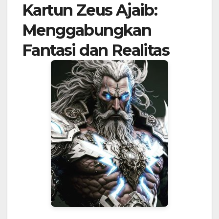
Kartun Zeus Ajaib:
Menggabungkan
Fantasi dan Realitas