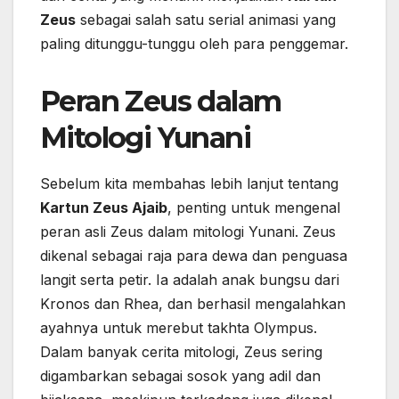
Zeus
sebagai salah satu serial animasi yang
paling ditunggu-tunggu oleh para penggemar.
Peran Zeus dalam
Mitologi Yunani
Sebelum kita membahas lebih lanjut tentang
Kartun Zeus Ajaib
, penting untuk mengenal
peran asli Zeus dalam mitologi Yunani. Zeus
dikenal sebagai raja para dewa dan penguasa
langit serta petir. Ia adalah anak bungsu dari
Kronos dan Rhea, dan berhasil mengalahkan
ayahnya untuk merebut takhta Olympus.
Dalam banyak cerita mitologi, Zeus sering
digambarkan sebagai sosok yang adil dan