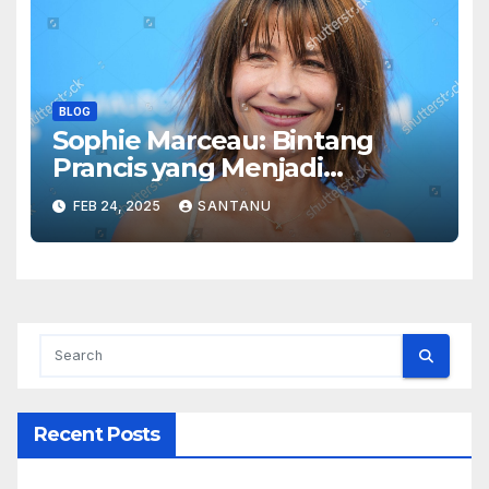
BLOG
Sophie Marceau: Bintang
Prancis yang Menjadi
Legenda di Layar Lebar
FEB 24, 2025
SANTANU
Recent Posts