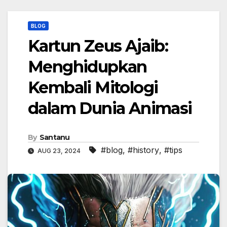
BLOG
Kartun Zeus Ajaib:
Menghidupkan
Kembali Mitologi
dalam Dunia Animasi
By
Santanu
#blog
,
#history
,
#tips
AUG 23, 2024