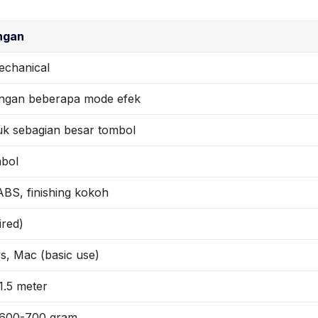
ngan
echanical
ngan beberapa mode efek
uk sebagian besar tombol
mbol
 ABS, finishing kokoh
red)
, Mac (basic use)
1.5 meter
 600-700 gram