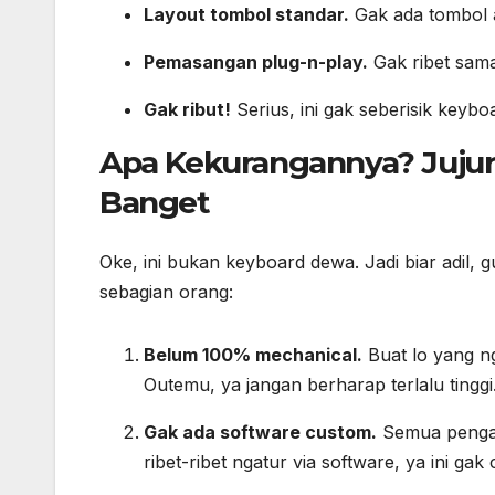
Layout tombol standar.
Gak ada tombol a
Pemasangan plug-n-play.
Gak ribet sama 
Gak ribut!
Serius, ini gak seberisik keyb
Apa Kekurangannya? Jujur
Banget
Oke, ini bukan keyboard dewa. Jadi biar adil, 
sebagian orang:
Belum 100% mechanical.
Buat lo yang n
Outemu, ya jangan berharap terlalu tinggi
Gak ada software custom.
Semua pengat
ribet-ribet ngatur via software, ya ini gak