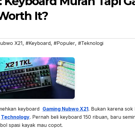
 Keyboard Murah Tapi G
orth It?
ubwo X21
,
#Keyboard
,
#Populer
,
#Teknologi
emehkan keyboard
Gaming Nubwo X21
. Bukan karena sok
u
Technology
. Pernah beli keyboard 150 ribuan, baru semi
ol spasi kayak mau copot.