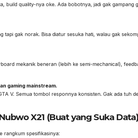
ata, build quality-nya oke. Ada bobotnya, jadi gak gampang 
tapi gak norak. Bisa diatur sesuka hati, walau gak sekom
keyboard mekanik beneran (lebih ke semi-mechanical), feedb
han gaming mainstream.
GTA V. Semua tombol responnya konsisten. Gak ada tuh de
Nubwo X21
(Buat yang Suka Data
gue rangkum spesifikasinya: