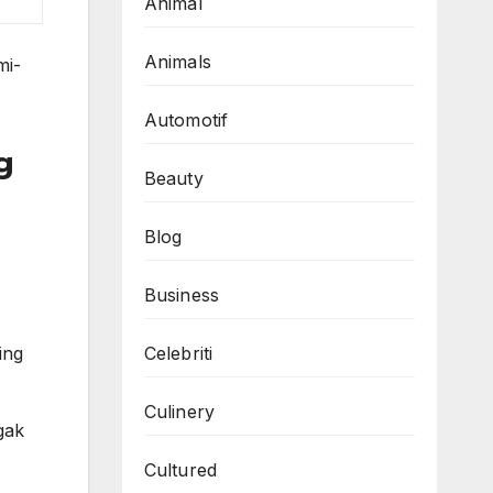
Animal
Animals
mi-
Automotif
g
Beauty
Blog
Business
Celebriti
ing
Culinery
gak
Cultured