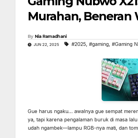
Gaming Nubwo X21:
Murahan, Beneran W
By
Nia Ramadhani
#2025
,
#gaming
,
#Gaming N
JUN 22, 2025
Gue harus ngaku… awalnya gue sempat mer
ya, tapi karena pengalaman buruk di masa lal
udah ngambek—lampu RGB-nya mati, dan tomb