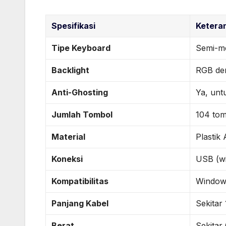
Spesifikasi
Ketera
Tipe Keyboard
Semi-m
Backlight
RGB de
Anti-Ghosting
Ya, unt
Jumlah Tombol
104 to
Material
Plastik
Koneksi
USB (wi
Kompatibilitas
Windows
Panjang Kabel
Sekitar 
Berat
Sekitar