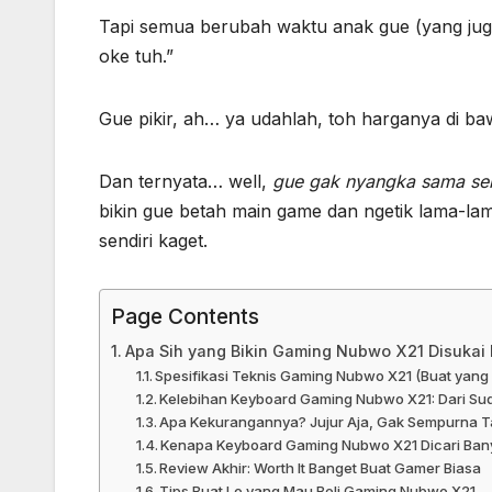
Tapi semua berubah waktu anak gue (yang juga
oke tuh.”
Gue pikir, ah… ya udahlah, toh harganya di ba
Dan ternyata… well,
gue gak nyangka sama sek
bikin gue betah main game dan ngetik lama-lam
sendiri kaget.
Page Contents
Apa Sih yang Bikin Gaming Nubwo X21 Disuka
Spesifikasi Teknis Gaming Nubwo X21 (Buat yang
Kelebihan Keyboard Gaming Nubwo X21: Dari S
Apa Kekurangannya? Jujur Aja, Gak Sempurna T
Kenapa Keyboard Gaming Nubwo X21 Dicari Ban
Review Akhir: Worth It Banget Buat Gamer Biasa
Tips Buat Lo yang Mau Beli Gaming Nubwo X21