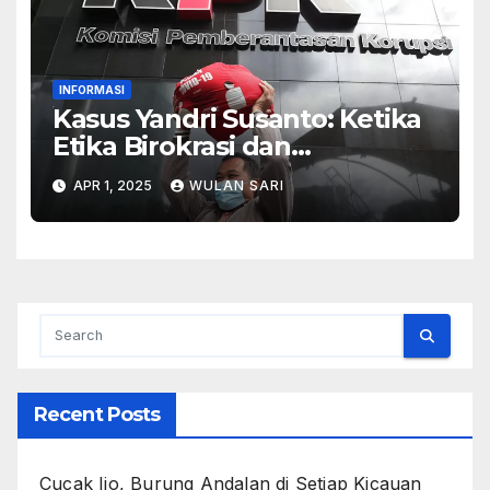
INFORMASI
Kasus Yandri Susanto: Ketika
Etika Birokrasi dan
Kepentingan Pribadi
APR 1, 2025
WULAN SARI
Bertabrakan
Recent Posts
Cucak Ijo, Burung Andalan di Setiap Kicauan