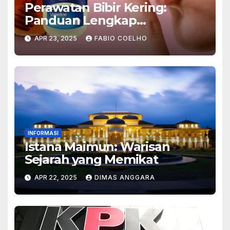
Perawatan Bibir Kering:
Panduan Lengkap
Berdasarkan Pengalaman
APR 23, 2025
FABIO COELHO
Pribadi
INFORMASI
Istana Maimun: Warisan
Sejarah yang Memikat
APR 22, 2025
DIMAS ANGGARA