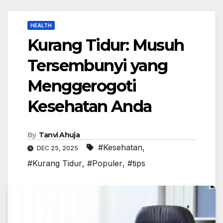
HEALTH
Kurang Tidur: Musuh
Tersembunyi yang
Menggerogoti
Kesehatan Anda
By
Tanvi Ahuja
#Kesehatan
,
DEC 25, 2025
#Kurang Tidur
,
#Populer
,
#tips