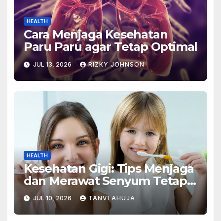
HEALTH
Cara Menjaga Kesehatan
Paru Paru agar Tetap Optimal
JUL 13, 2026
RIZKY JOHNSON
HEALTH
Kesehatan Gigi: Tips Menjaga
dan Merawat Senyum Tetap
Sehat
JUL 10, 2026
TANVI AHUJA