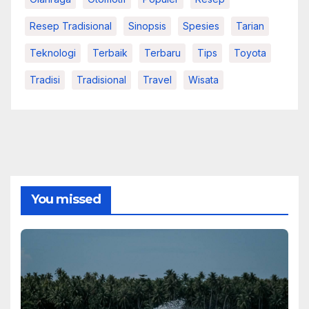
Resep Tradisional
Sinopsis
Spesies
Tarian
Teknologi
Terbaik
Terbaru
Tips
Toyota
Tradisi
Tradisional
Travel
Wisata
You missed