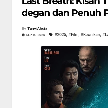
Last Breath: Kisah T
degan dan Penuh P
By
Tanvi Ahuja
#2025
,
#Film
,
#Keunikan
,
#L
SEP 15, 2025