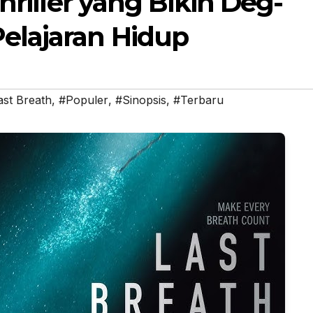
hriller yang Bikin Deg-
elajaran Hidup
ast Breath
,
#Populer
,
#Sinopsis
,
#Terbaru