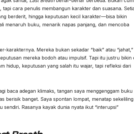
 agak santai,
Last Breath
benar-benar berbeda. Bukan cum
s, tapi cara penulis membangun karakter dan suasana. Seti
ang berderit, hingga keputusan kecil karakter—bisa bikin
ali menaruh buku, menarik napas panjang, dan mencoba
er-karakternya. Mereka bukan sekadar “baik” atau “jahat,” 
utusan mereka bodoh atau impulsif. Tapi itu justru bikin 
m hidup, keputusan yang salah itu wajar, tapi refleksi dari
lagi baca adegan klimaks, tangan saya menggenggam buku
atas berisik banget. Saya spontan lompat, menatap sekeliling
sendiri. Rasanya kayak dunia nyata ikut “interupsi”