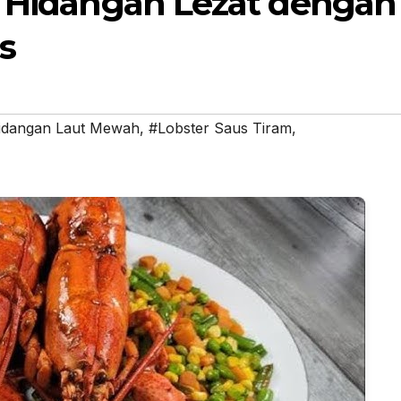
: Hidangan Lezat dengan
s
idangan Laut Mewah
,
#Lobster Saus Tiram
,