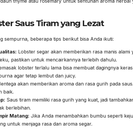
aun thyme atau rosemary untuk sentuhan aroma herbal 
ter Saus Tiram yang Lezat
sempurna, beberapa tips berikut bisa Anda ikuti:
alitas:
Lobster segar akan memberikan rasa manis alami 
eku, pastikan untuk mencairkannya terlebih dahulu.
masak lobster terlalu lama bisa membuat dagingnya keras
rna agar tetap lembut dan juicy.
ntega akan memberikan aroma dan rasa gurih pada saus. 
h baik.
p:
Saus tiram memiliki rasa gurih yang kuat, jadi tambahka
ak berlebihan.
pir Matang:
Jika Anda menambahkan bumbu seperti keju
ng untuk menjaga rasa dan aroma segar.