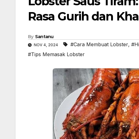
Lobster Saus Tiram
Rasa Gurih dan Kha
By
Santanu
#Cara Membuat Lobster
,
#H
NOV 4, 2024
#Tips Memasak Lobster