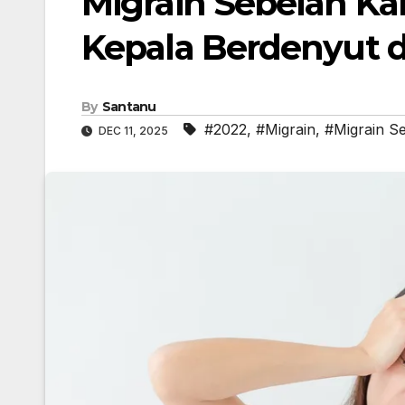
Migrain Sebelah Ka
Kepala Berdenyut d
By
Santanu
#2022
,
#Migrain
,
#Migrain S
DEC 11, 2025