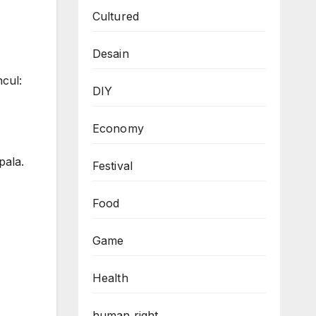
Cultured
Desain
cul:
DIY
Economy
pala.
Festival
Food
Game
Health
human right