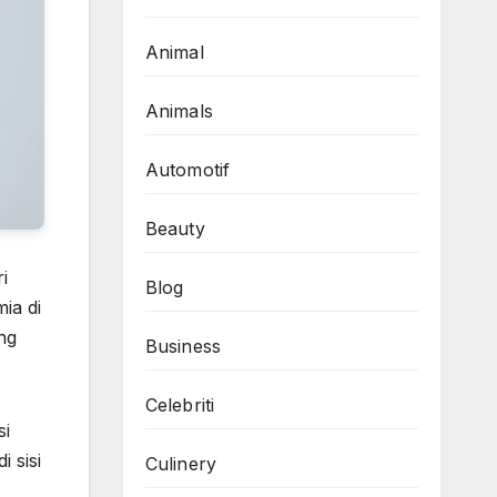
Animal
Animals
Automotif
Beauty
i
Blog
ia di
ng
Business
Celebriti
si
 sisi
Culinery