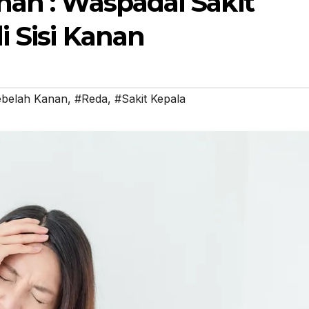
nan : Waspadai Sakit
i Sisi Kanan
ebelah Kanan
,
#Reda
,
#Sakit Kepala