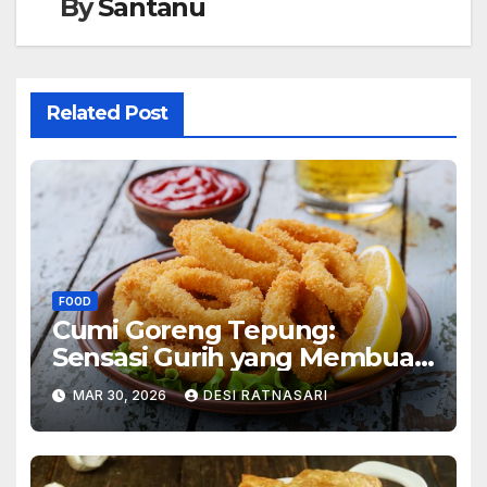
By
Santanu
Related Post
FOOD
Cumi Goreng Tepung:
Sensasi Gurih yang Membuat
Ketagihan
MAR 30, 2026
DESI RATNASARI