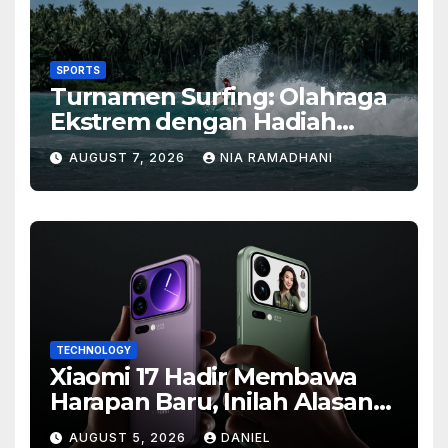
SPORTS
Turnamen Surfing: Olahraga
Ekstrem dengan Hadiah
Besar
AUGUST 7, 2026
NIA RAMADHANI
TECHNOLOGY
Xiaomi 17 Hadir Membawa
Harapan Baru, Inilah Alasan
Banyak Orang Menantikan
AUGUST 5, 2026
DANIEL