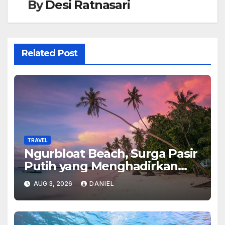
By
Desi Ratnasari
Related Post
TRAVEL
Ngurbloat Beach, Surga Pasir
Putih yang Menghadirkan
Ketenangan dan Pesona
AUG 3, 2026
DANIEL
Alam Tak Terlupakan