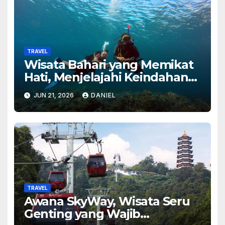
TRAVEL
Wisata Bahari yang Memikat
Hati, Menjelajahi Keindahan
Laut dengan Pengalaman
JUN 21, 2026
DANIEL
Tak Terlupakan
TRAVEL
Awana SkyWay, Wisata Seru
Genting yang Wajib