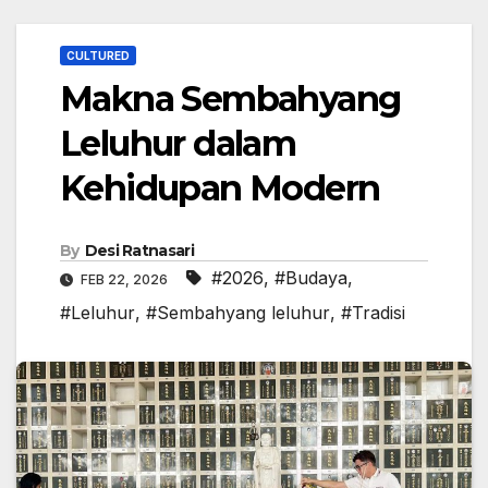
CULTURED
Makna Sembahyang
Leluhur dalam
Kehidupan Modern
By
Desi Ratnasari
#2026
,
#Budaya
,
FEB 22, 2026
#Leluhur
,
#Sembahyang leluhur
,
#Tradisi