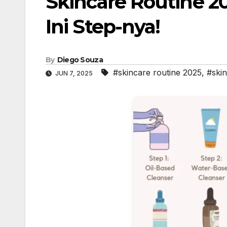
Skincare Routine 20
Ini Step-nya!
By
Diego Souza
#skincare routine 2025
,
#skin
JUN 7, 2025