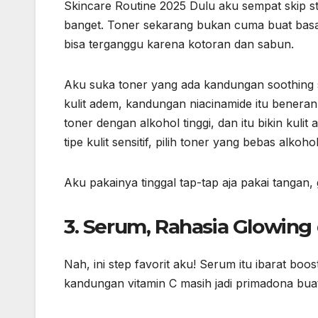
Skincare Routine 2025 Dulu aku sempat skip ste
banget. Toner sekarang bukan cuma buat basa
bisa terganggu karena kotoran dan sabun.
Aku suka toner yang ada kandungan soothing sepe
kulit adem, kandungan niacinamide itu benera
toner dengan alkohol tinggi, dan itu bikin kul
tipe kulit sensitif, pilih toner yang bebas alkohol
Aku pakainya tinggal tap-tap aja pakai tangan, g
3.
Serum, Rahasia Glowing
Nah, ini step favorit aku! Serum itu ibarat boo
kandungan vitamin C masih jadi primadona buat