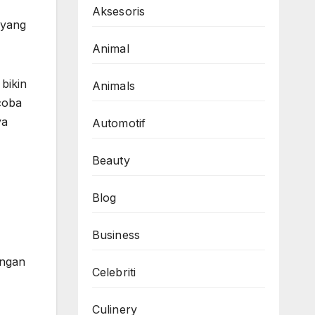
Aksesoris
 yang
Animal
bikin
Animals
coba
ya
Automotif
Beauty
Blog
Business
engan
Celebriti
Culinery