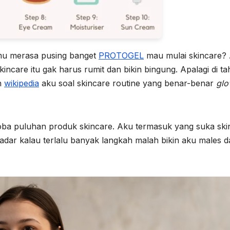
mu merasa pusing banget
PROTOGEL
mau mulai skincare?
kincare itu gak harus rumit dan bikin bingung. Apalagi di t
n
wikipedia
aku soal skincare routine yang benar-benar
glo
oba puluhan produk skincare. Aku termasuk yang suka ski
yadar kalau terlalu banyak langkah malah bikin aku males 