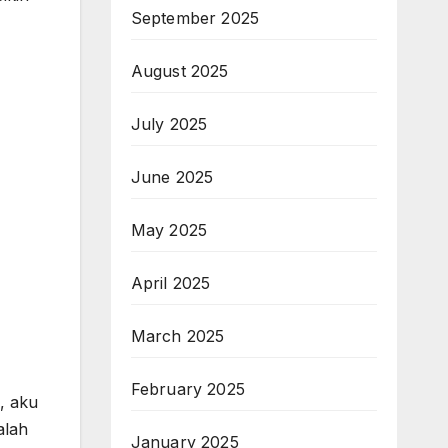
September 2025
August 2025
July 2025
June 2025
May 2025
April 2025
March 2025
February 2025
i, aku
alah
January 2025