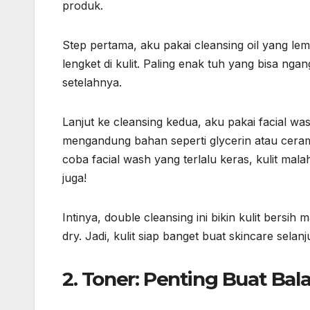
produk.
Step pertama, aku pakai cleansing oil yang lem
lengket di kulit. Paling enak tuh yang bisa n
setelahnya.
Lanjut ke cleansing kedua, aku pakai facial was
mengandung bahan seperti glycerin atau cerami
coba facial wash yang terlalu keras, kulit mal
juga!
Intinya, double cleansing ini bikin kulit bersih 
dry. Jadi, kulit siap banget buat skincare selanj
2.
Toner: Penting Buat Bala