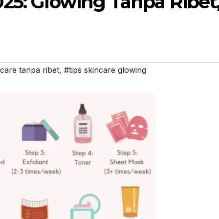
25: Glowing Tanpa Ribet
care tanpa ribet
,
#tips skincare glowing