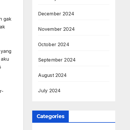
December 2024
an gak
yak
November 2024
October 2024
h yang
 aku
September 2024
s
August 2024
July 2024
r-
Categories