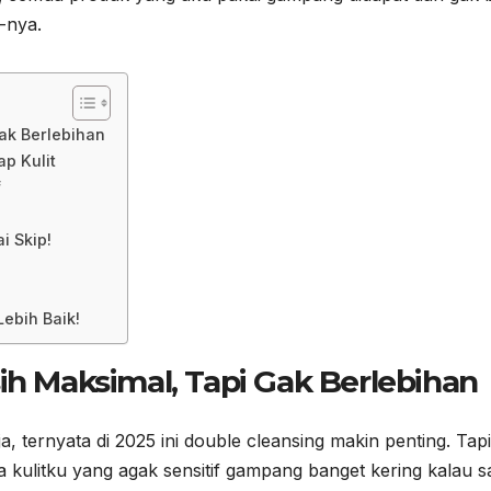
-nya.
ak Berlebihan
ap Kulit
f
i Skip!
Lebih Baik!
ih Maksimal, Tapi Gak Berlebihan
a, ternyata di 2025 ini double cleansing makin penting. Tap
ya kulitku yang agak sensitif gampang banget kering kalau s