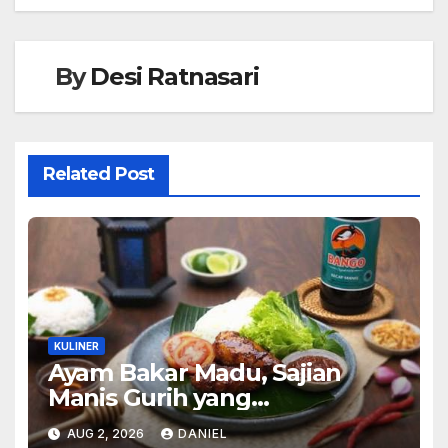
By
Desi Ratnasari
Related Post
KULINER
Ayam Bakar Madu, Sajian
Manis Gurih yang
Menghangatkan Suasana
AUG 2, 2026
DANIEL
Makan