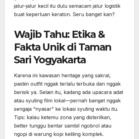
Sari Yogyakarta
Karena ini kawasan heritage yang sakral,
pastiin outfit nggak terlalu terbuka dan nggak
berisik ya. Selain itu, kadang ada upacara adat
atau syuting film lokal—pernah banget nggak
sengaja “nyasar” ke lokasi syuting waktu itu.
Tips: kalau ketemu zona yang disterilkan,
better tunggu bentar sambil ngobrol atau
ngopi di warung kopi keliling komplek.
Fun trivia: Banyak orang nggak sadar kalau
Taman Sari itu dulunya punya sistem air yang
super canggih lho, mirip istana-istana di Eropa.
Sampai sekarang, beberapa aquaduct dan
saluran bawah tanahnya masih aktif di musim