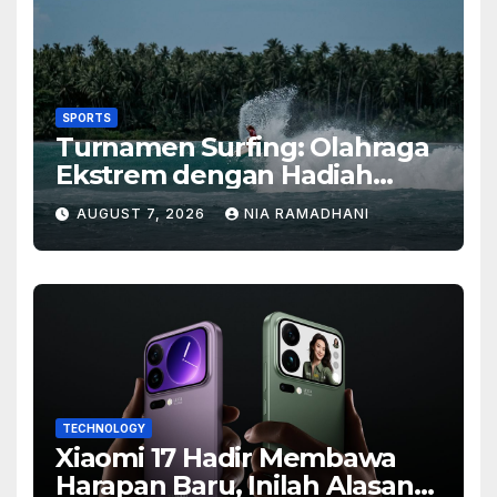
Ekstrem dengan Hadiah
Besar
AUGUST 7, 2026
NIA RAMADHANI
TECHNOLOGY
Xiaomi 17 Hadir Membawa
Harapan Baru, Inilah Alasan
Banyak Orang Menantikan
AUGUST 5, 2026
DANIEL
Ponsel Flagship Ini