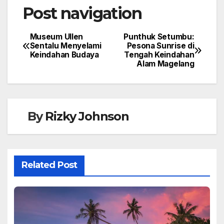
By
Rizky Johnson
Related Post
TRAVEL
Ngurbloat Beach, Surga Pasir
Putih yang Menghadirkan
Ketenangan dan Pesona
AUG 3, 2026
DANIEL
Alam Tak Terlupakan