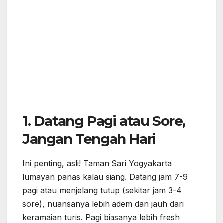
1. Datang Pagi atau Sore,
Jangan Tengah Hari
Ini penting, asli! Taman Sari Yogyakarta
lumayan panas kalau siang. Datang jam 7-9
pagi atau menjelang tutup (sekitar jam 3-4
sore), nuansanya lebih adem dan jauh dari
keramaian turis. Pagi biasanya lebih fresh
sekalian hunting foto sunrise tipis-tipis,
sementara sore cocok buat cari golden hour.
2. Bawa Minum &
Sunblock