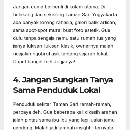
isinya lukisan-lukisan klasik, ownernya malah
ngajakin ngobrol asik tentang sejarah lokal.
Dapet banget feel Jogjanya!
4. Jangan Sungkan Tanya
Sama Penduduk Lokal
Penduduk sekitar Taman Sari ramah-ramah,
percaya deh. Gue beberapa kali dikasih arahan
jalan pintas sama ibu-ibu yang lagi jualan jamu
gendong. Malah jadi tambah insight—ternyata
jalur-jalur kecil itu dulu semacam jalur logistik
buat keperluan keraton. Seru banget kan?
Wajib Tahu: Etika &
Fakta Unik di Taman