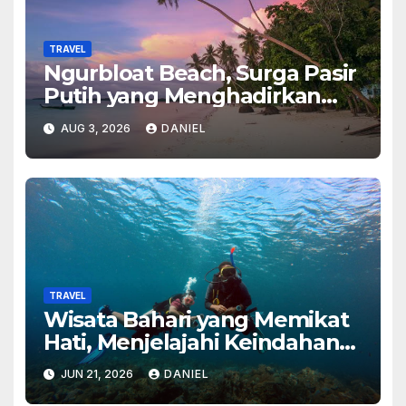
TRAVEL
Wisata Bahari yang Memikat
Hati, Menjelajahi Keindahan
Laut dengan Pengalaman
JUN 21, 2026
DANIEL
Tak Terlupakan
TRAVEL