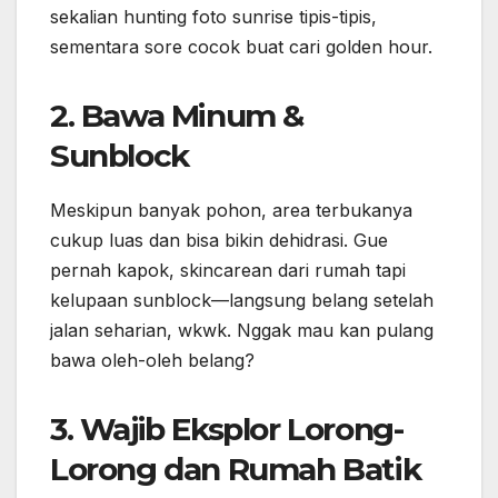
Meskipun banyak pohon, area terbukanya
cukup luas dan bisa bikin dehidrasi. Gue
pernah kapok, skincarean dari rumah tapi
kelupaan sunblock—langsung belang setelah
jalan seharian, wkwk. Nggak mau kan pulang
bawa oleh-oleh belang?
3. Wajib Eksplor Lorong-
Lorong dan Rumah Batik
Jangan cuma berhenti di kolam utama. Di
belakang dan sekeliling Taman Sari Yogyakarta
ada banyak lorong rahasia, galeri batik artisan,
sama spot-spot mural buat foto estetik. Gue
dulu tanpa sengaja nemu satu rumah tua yang