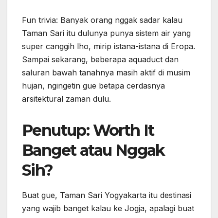
hujan, ngingetin gue betapa cerdasnya
arsitektural zaman dulu.
Penutup: Worth It
Banget atau Nggak
Sih?
Buat gue, Taman Sari Yogyakarta itu destinasi
yang wajib banget kalau ke Jogja, apalagi buat
yang suka suasana kota lama, sejarah, atau
hunting foto estetik. Semua pengalaman di sini
nggak selalu mulus, tapi justru dari kesalahan
dan kejadian random itu, gue dapet banyak
pelajaran tentang budaya, sejarah lokal, sama
cara slow traveling yang sesungguhnya.