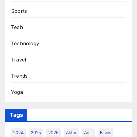
Travel
Trends
Yoga
Tags
2024
2025
2026
Aktor
Artis
Bisnis
Budaya
Bunga
Camilan Sehat
Dunia
Film
Game
Gaya Hidup Sehat
Hidangan Sehat
Ikon
Indonesia
Inovasi
Keindahan
Kelezatan
Kesehatan
Keunikan
Korea