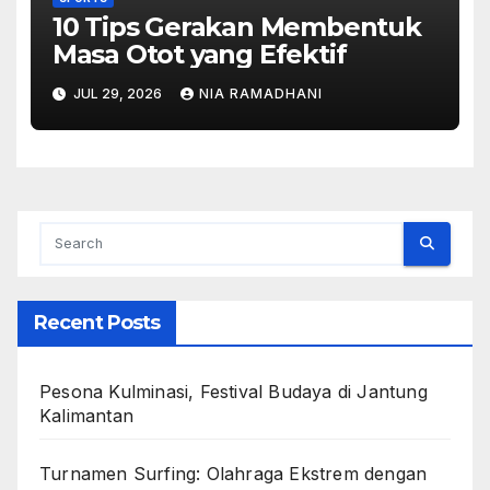
10 Tips Gerakan Membentuk
Masa Otot yang Efektif
JUL 29, 2026
NIA RAMADHANI
Recent Posts
Pesona Kulminasi, Festival Budaya di Jantung
Kalimantan
Turnamen Surfing: Olahraga Ekstrem dengan