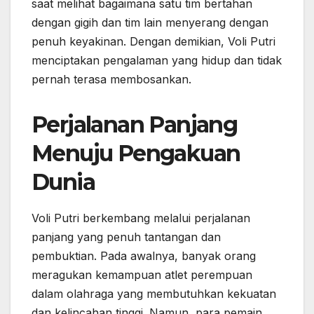
saat melihat bagaimana satu tim bertahan
dengan gigih dan tim lain menyerang dengan
penuh keyakinan. Dengan demikian, Voli Putri
menciptakan pengalaman yang hidup dan tidak
pernah terasa membosankan.
Perjalanan Panjang
Menuju Pengakuan
Dunia
Voli Putri berkembang melalui perjalanan
panjang yang penuh tantangan dan
pembuktian. Pada awalnya, banyak orang
meragukan kemampuan atlet perempuan
dalam olahraga yang membutuhkan kekuatan
dan kelincahan tinggi. Namun, para pemain