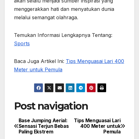
akan selalu menjadi sumber inspirasi yang
menggerakkan hati dan menyatukan dunia
melalui semangat olahraga.
Temukan Informasi Lengkapnya Tentang:
Sports
Baca Juga Artikel Ini:
Tips Menguasai Lari 400
Meter untuk Pemula
Post navigation
Base Jumping Aerial:
Tips Menguasai Lari
Sensasi Terjun Bebas
400 Meter untuk
Paling Ekstrem
Pemula