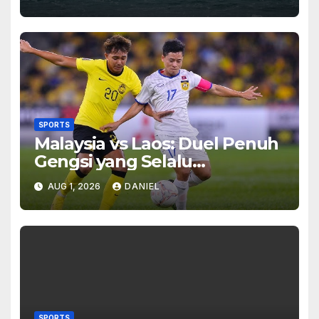
SPORTS
Malaysia vs Laos: Duel Penuh
Gengsi yang Selalu
Menghadirkan Cerita Menarik
AUG 1, 2026
DANIEL
di Lapangan
SPORTS