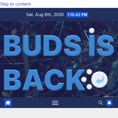
Skip to content
Sat. Aug 8th, 2026
1:19:43 PM