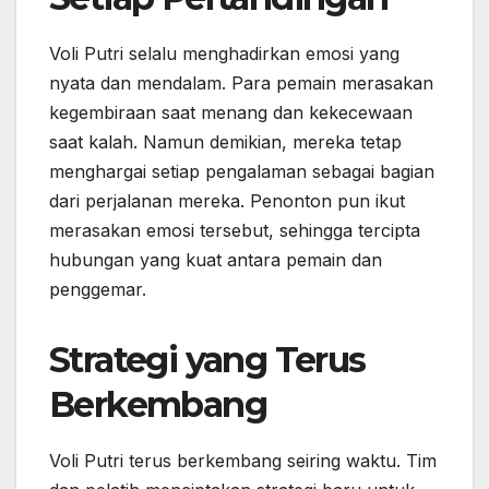
Voli Putri selalu menghadirkan emosi yang
nyata dan mendalam. Para pemain merasakan
kegembiraan saat menang dan kekecewaan
saat kalah. Namun demikian, mereka tetap
menghargai setiap pengalaman sebagai bagian
dari perjalanan mereka. Penonton pun ikut
merasakan emosi tersebut, sehingga tercipta
hubungan yang kuat antara pemain dan
penggemar.
Strategi yang Terus
Berkembang
Voli Putri terus berkembang seiring waktu. Tim