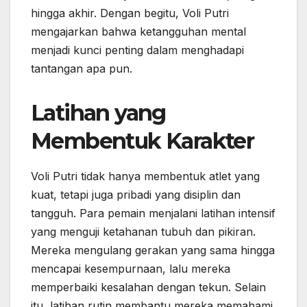
hingga akhir. Dengan begitu, Voli Putri
mengajarkan bahwa ketangguhan mental
menjadi kunci penting dalam menghadapi
tantangan apa pun.
Latihan yang
Membentuk Karakter
Voli Putri tidak hanya membentuk atlet yang
kuat, tetapi juga pribadi yang disiplin dan
tangguh. Para pemain menjalani latihan intensif
yang menguji ketahanan tubuh dan pikiran.
Mereka mengulang gerakan yang sama hingga
mencapai kesempurnaan, lalu mereka
memperbaiki kesalahan dengan tekun. Selain
itu, latihan rutin membantu mereka memahami