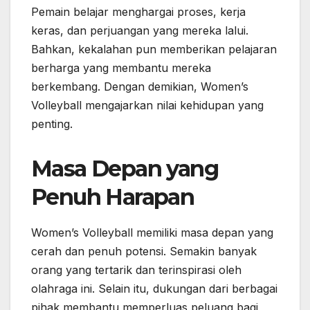
Pemain belajar menghargai proses, kerja
keras, dan perjuangan yang mereka lalui.
Bahkan, kekalahan pun memberikan pelajaran
berharga yang membantu mereka
berkembang. Dengan demikian, Women’s
Volleyball mengajarkan nilai kehidupan yang
penting.
Masa Depan yang
Penuh Harapan
Women’s Volleyball memiliki masa depan yang
cerah dan penuh potensi. Semakin banyak
orang yang tertarik dan terinspirasi oleh
olahraga ini. Selain itu, dukungan dari berbagai
pihak membantu memperluas peluang bagi