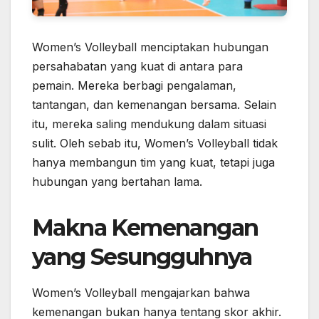
Women’s Volleyball menciptakan hubungan
persahabatan yang kuat di antara para
pemain. Mereka berbagi pengalaman,
tantangan, dan kemenangan bersama. Selain
itu, mereka saling mendukung dalam situasi
sulit. Oleh sebab itu, Women’s Volleyball tidak
hanya membangun tim yang kuat, tetapi juga
hubungan yang bertahan lama.
Makna Kemenangan
yang Sesungguhnya
Women’s Volleyball mengajarkan bahwa
kemenangan bukan hanya tentang skor akhir.