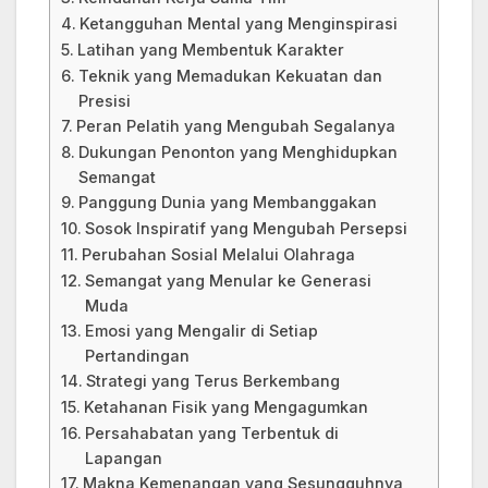
Ketangguhan Mental yang Menginspirasi
Latihan yang Membentuk Karakter
Teknik yang Memadukan Kekuatan dan
Presisi
Peran Pelatih yang Mengubah Segalanya
Dukungan Penonton yang Menghidupkan
Semangat
Panggung Dunia yang Membanggakan
Sosok Inspiratif yang Mengubah Persepsi
Perubahan Sosial Melalui Olahraga
Semangat yang Menular ke Generasi
Muda
Emosi yang Mengalir di Setiap
Pertandingan
Strategi yang Terus Berkembang
Ketahanan Fisik yang Mengagumkan
Persahabatan yang Terbentuk di
Lapangan
Makna Kemenangan yang Sesungguhnya