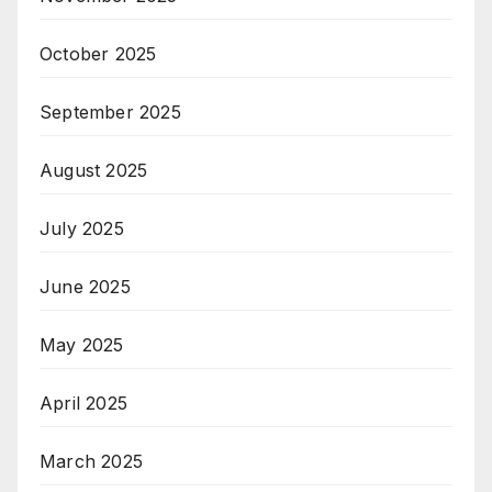
October 2025
September 2025
August 2025
July 2025
June 2025
May 2025
April 2025
March 2025