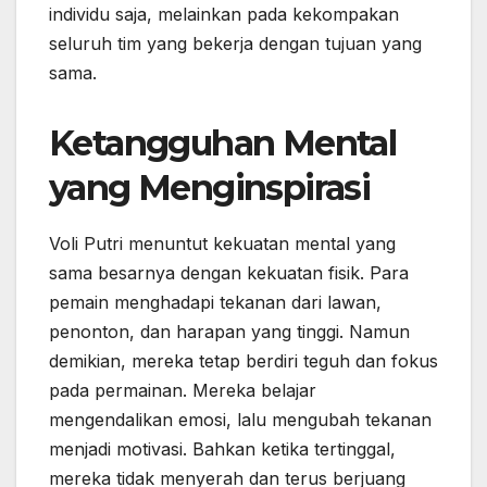
individu saja, melainkan pada kekompakan
seluruh tim yang bekerja dengan tujuan yang
sama.
Ketangguhan Mental
yang Menginspirasi
Voli Putri menuntut kekuatan mental yang
sama besarnya dengan kekuatan fisik. Para
pemain menghadapi tekanan dari lawan,
penonton, dan harapan yang tinggi. Namun
demikian, mereka tetap berdiri teguh dan fokus
pada permainan. Mereka belajar
mengendalikan emosi, lalu mengubah tekanan
menjadi motivasi. Bahkan ketika tertinggal,
mereka tidak menyerah dan terus berjuang