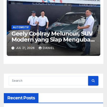
AUTOMOTIF
Geely Coolray Meluncur, SUV
Modern yang Siap Mengubah
Persaingan di Kelasnya
JUL 21, 2026
DANIEL
Recent Posts