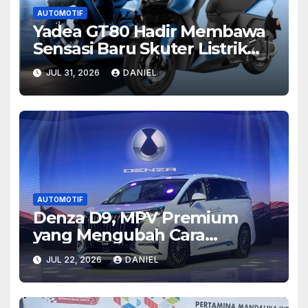
AUTOMOTIF
Yadea GT80 Hadir Membawa
Sensasi Baru Skuter Listrik
Modern yang Penuh Gaya
JUL 31, 2026
DANIEL
AUTOMOTIF
Denza D9, MPV Premium
yang Mengubah Cara
Pandang tentang
JUL 22, 2026
DANIEL
Kenyamanan Berkendara
Modern