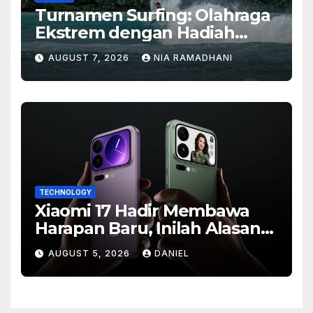
Turnamen Surfing: Olahraga
Ekstrem dengan Hadiah
Besar
AUGUST 7, 2026
NIA RAMADHANI
TECHNOLOGY
Xiaomi 17 Hadir Membawa
Harapan Baru, Inilah Alasan
Banyak Orang Menantikan
AUGUST 5, 2026
DANIEL
Ponsel Flagship Ini