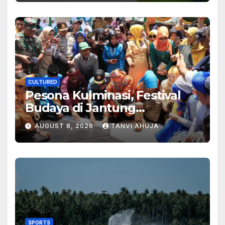
CULTURED
Pesona Kulminasi, Festival
Budaya di Jantung
Kalimantan
AUGUST 8, 2026
TANVI AHUJA
SPORTS