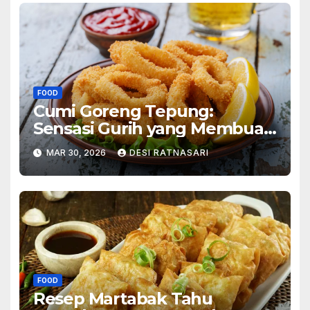
FOOD
Cumi Goreng Tepung:
Sensasi Gurih yang Membuat
Ketagihan
MAR 30, 2026
DESI RATNASARI
FOOD
Resep Martabak Tahu