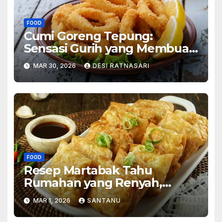
FOOD
Cumi Goreng Tepung:
Sensasi Gurih yang Membuat
Ketagihan
MAR 30, 2026
DESI RATNASARI
FOOD
Resep Martabak Tahu
Rumahan yang Renyah,
Gurih, dan Selalu Bikin Rindu
MAR 1, 2026
SANTANU
Suasana Hangat di Dapur