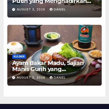
Putih yang Menghadirkan
Ketenangan dan Pesona
AUGUST 3, 2026
DANIEL
Alam Tak Terlupakan
KULINER
Ayam Bakar Madu, Sajian
Manis Gurih yang
Menghangatkan Suasana
AUGUST 2, 2026
DANIEL
Makan