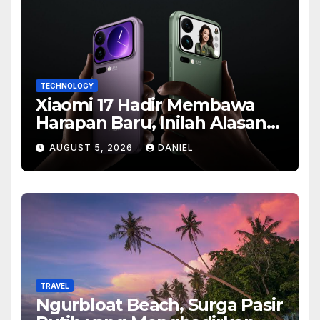
TECHNOLOGY
Xiaomi 17 Hadir Membawa
Harapan Baru, Inilah Alasan
Banyak Orang Menantikan
AUGUST 5, 2026
DANIEL
Ponsel Flagship Ini
TRAVEL
Ngurbloat Beach, Surga Pasir