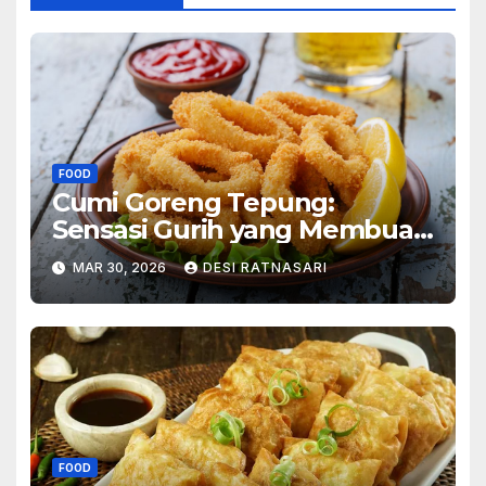
FOOD
Cumi Goreng Tepung:
Sensasi Gurih yang Membuat
Ketagihan
MAR 30, 2026
DESI RATNASARI
FOOD