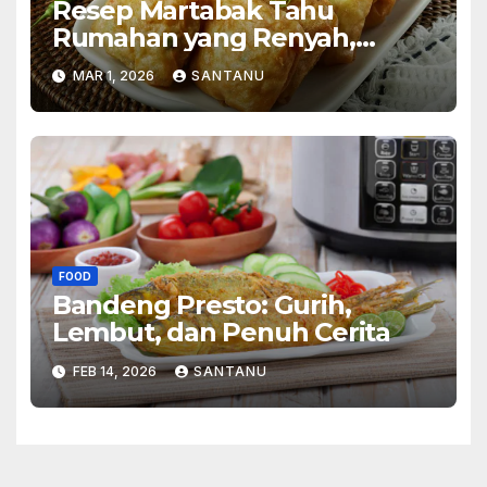
Resep Martabak Tahu
Rumahan yang Renyah,
Gurih, dan Selalu Bikin Rindu
MAR 1, 2026
SANTANU
Suasana Hangat di Dapur
FOOD
Bandeng Presto: Gurih,
Lembut, dan Penuh Cerita
FEB 14, 2026
SANTANU