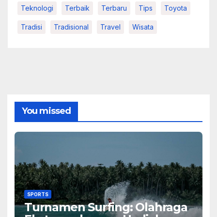
Teknologi
Terbaik
Terbaru
Tips
Toyota
Tradisi
Tradisional
Travel
Wisata
You missed
SPORTS
Turnamen Surfing: Olahraga