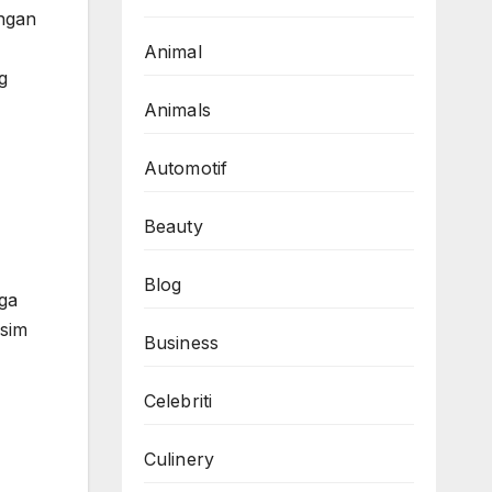
engan
Animal
g
Animals
Automotif
Beauty
Blog
gga
usim
Business
Celebriti
Culinery