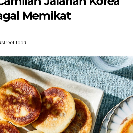
Camilan Jalanan Korea
agal Memikat
#street food