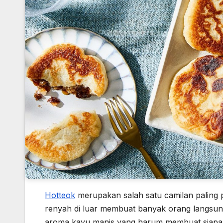
Hotteok
merupakan salah satu camilan paling p
renyah di luar membuat banyak orang langsung 
aroma kayu manis yang harum membuat siapa pu