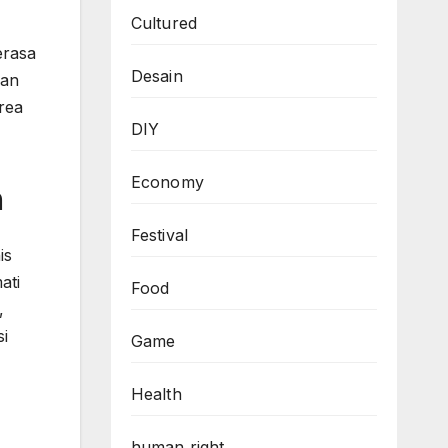
Cultured
erasa
Desain
ian
rea
DIY
Economy
a
Festival
is
ati
Food
,
i
Game
Health
human right