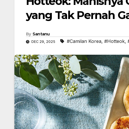
Hotteok: Manisnya 
yang Tak Pernah G
By
Santanu
#Camilan Korea
,
#Hotteok
,
DEC 29, 2025