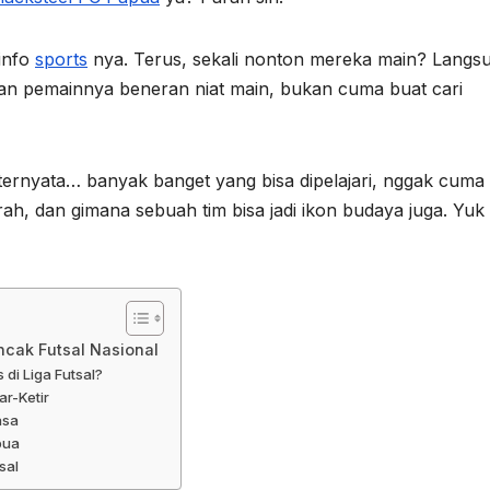
 info
sports
nya. Terus, sekali nonton mereka main? Langs
dan pemainnya beneran niat main, bukan cuma buat cari
 ternyata… banyak banget yang bisa dipelajari, nggak cuma 
erah, dan gimana sebuah tim bisa jadi ikon budaya juga. Yuk 
ncak Futsal Nasional
di Liga Futsal?
ar-Ketir
asa
pua
sal