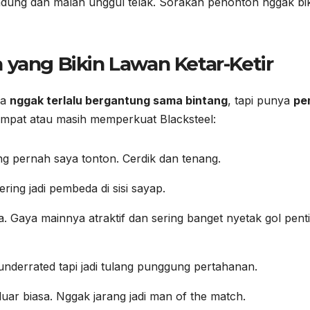
ndung dan malah unggul telak. Sorakan penonton nggak bi
 yang Bikin Lawan Ketar-Ketir
ka
nggak terlalu bergantung sama bintang
, tapi punya
pe
pat atau masih memperkuat Blacksteel:
ng pernah saya tonton. Cerdik dan tenang.
ring jadi pembeda di sisi sayap.
a. Gaya mainnya atraktif dan sering banget nyetak gol pent
nderrated tapi jadi tulang punggung pertahanan.
luar biasa. Nggak jarang jadi man of the match.