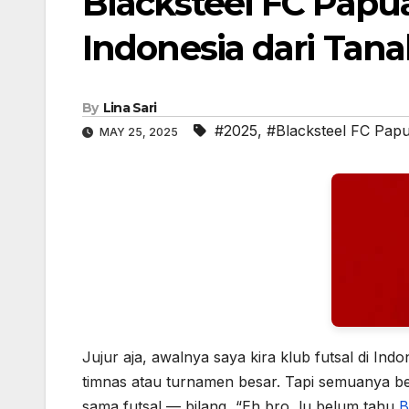
Blacksteel FC Papua
Indonesia dari Tan
By
Lina Sari
#2025
,
#Blacksteel FC Pap
MAY 25, 2025
Jujur aja, awalnya saya kira klub futsal di Indo
timnas atau turnamen besar. Tapi semuanya 
sama futsal — bilang, “Eh bro, lu belum tahu
B