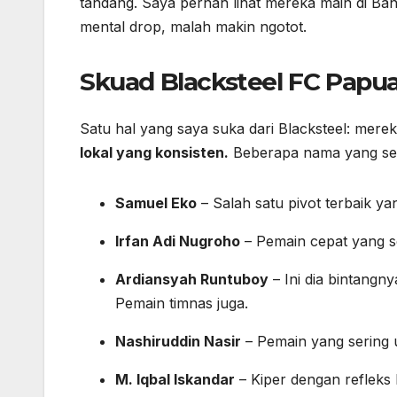
tandang. Saya pernah lihat mereka main di Ba
mental drop, malah makin ngotot.
Skuad Blacksteel FC Papua
Satu hal yang saya suka dari Blacksteel: mere
lokal yang konsisten.
Beberapa nama yang sem
Samuel Eko
– Salah satu pivot terbaik ya
Irfan Adi Nugroho
– Pemain cepat yang se
Ardiansyah Runtuboy
– Ini dia bintangny
Pemain timnas juga.
Nashiruddin Nasir
– Pemain yang sering u
M. Iqbal Iskandar
– Kiper dengan refleks 