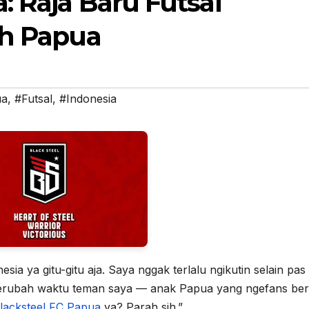
: Raja Baru Futsal
ah Papua
ua
,
#Futsal
,
#Indonesia
nesia ya gitu-gitu aja. Saya nggak terlalu ngikutin selain pas
berubah waktu teman saya — anak Papua yang ngefans ber
lacksteel FC Papua
ya? Parah sih.”