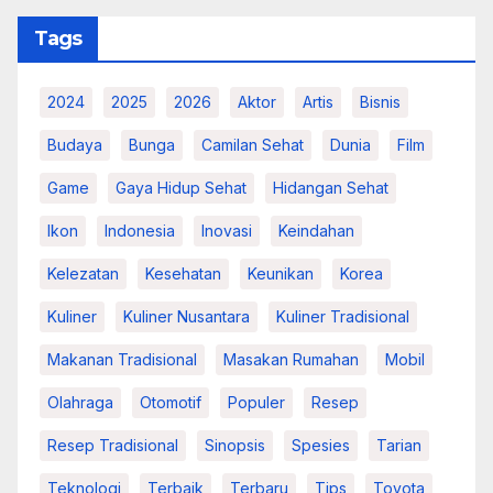
Tags
2024
2025
2026
Aktor
Artis
Bisnis
Budaya
Bunga
Camilan Sehat
Dunia
Film
Game
Gaya Hidup Sehat
Hidangan Sehat
Ikon
Indonesia
Inovasi
Keindahan
Kelezatan
Kesehatan
Keunikan
Korea
Kuliner
Kuliner Nusantara
Kuliner Tradisional
Makanan Tradisional
Masakan Rumahan
Mobil
Olahraga
Otomotif
Populer
Resep
Resep Tradisional
Sinopsis
Spesies
Tarian
Teknologi
Terbaik
Terbaru
Tips
Toyota