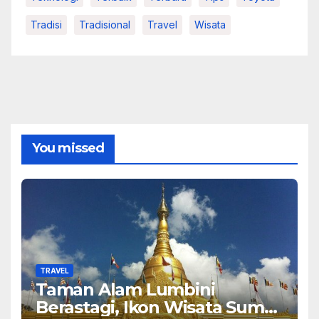
Tradisi
Tradisional
Travel
Wisata
You missed
TRAVEL
Taman Alam Lumbini
Berastagi, Ikon Wisata Sumut