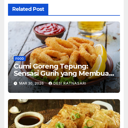
Related Post
FOOD
Cumi Goreng Tepung:
Sensasi Gurih yang Membuat
Ketagihan
MAR 30, 2026
DESI RATNASARI