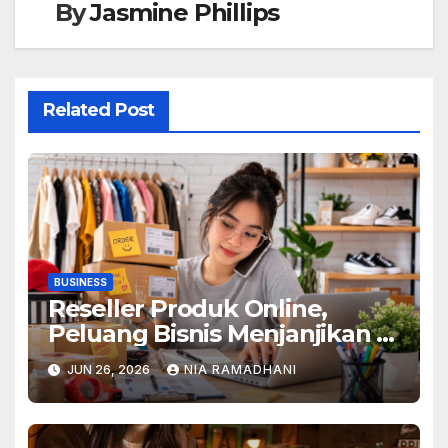
By
Jasmine Phillips
Related Post
BUSINESS
Reseller Produk Online,
Peluang Bisnis Menjanjikan di
Era Digital
JUN 26, 2026
NIA RAMADHANI