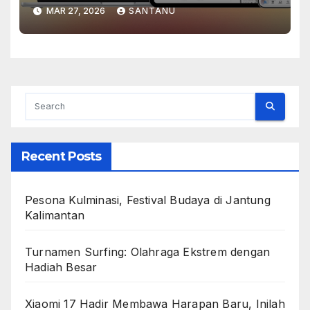
Bisnis yang Lebih Modern dan
MAR 27, 2026
SANTANU
Efisien
Recent Posts
Pesona Kulminasi, Festival Budaya di Jantung
Kalimantan
Turnamen Surfing: Olahraga Ekstrem dengan
Hadiah Besar
Xiaomi 17 Hadir Membawa Harapan Baru, Inilah